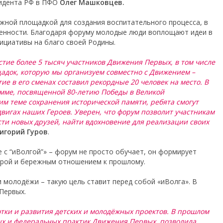
зидента РФ в ПФО
Олег Машковцев.
ажной площадкой для создания воспитательного процесса, в
ценности. Благодаря форуму молодые люди воплощают идеи в
ициативы на благо своей Родины.
стие более 5 тысяч участников Движения Первых, в том числе
щадок, которую мы организуем совместно с Движением –
тие в его сменах составил рекордные 20 человек на место. В
амме, посвященной 80-летию Победы в Великой
м теме сохранения исторической памяти, ребята смогут
вигах наших Героев. Уверен, что форум позволит участникам
сти новых друзей, найти вдохновение для реализации своих
игорий Гуров
.
 с “иВолгой”» – форум не просто обучает, он формирует
порой и бережным отношением к прошлому.
 молодёжи – такую цель ставит перед собой «иВолга». В
Первых.
отки и развития детских и молодёжных проектов. В прошлом
ых и федеральных практик Движения Первых, позволила