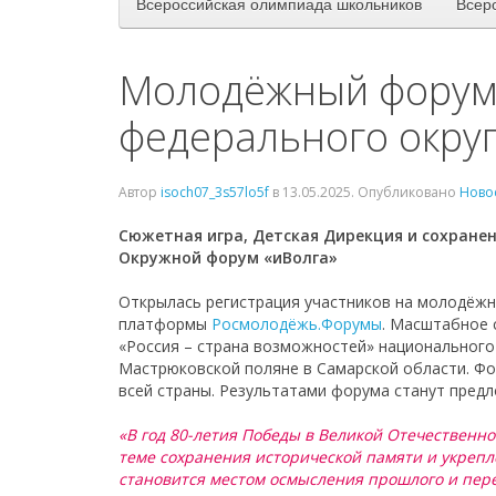
Всероссийская олимпиада школьников
Всер
Молодёжный форум
федерального округ
Автор
isoch07_3s57lo5f
в
13.05.2025
. Опубликовано
Ново
Сюжетная игра, Детская Дирекция и сохране
Окружной форум «
иВолга
»
Открылась регистрация участников на молодёж
платформы
Росмолодёжь.Форумы
. Масштабное 
«Россия – страна возможностей» национального 
Мастрюковской поляне в Самарской области. Фор
всей страны. Результатами форума станут пред
«В год 80-летия Победы в Великой Отечественно
теме сохранения исторической памяти и укрепл
становится местом осмысления прошлого и пере