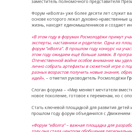
заместитель полномочного представителя Пре
Форум «иВолга» уже более десяти лет служит в
основе которого лежат духовно-нравственные 
жизнь, находят единомышленников и создают ин
«В этом году в форумах Росмолодёжи примут уча
эксперты, наставники и родители. Одна из пло
форум “иВолга”. В прошлом году конкурс на учас
этом году ожидаем ещё больше заявок. В прогр
Отечественной войне особое внимание мы удели
лично собрать артефакты в сюжетной игре о под
разных возрастов получить новые знания, обре
идей»,
– отметил руководитель Росмолодёжи
Гр
Слоган форума – «Мир меняют мечтатели вместе
новое поколение, готовое к переменам, но с о
Стать ключевой площадкой для развития детей и
прошлом году форум объединился с Движением 
«Форум “иВолга” – важная площадка для разраб
году она стала центром обобщения региональн