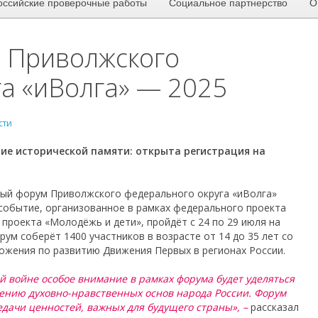
оссийские проверочные работы
Социальное партнерство
О
 Приволжского
а «иВолга» — 2025
сти
ние исторической памяти:
открыта регистрация на
ный форум Приволжского федерального округа «иВолга»
событие, организованное в рамках федерального проекта
проекта «Молодёжь и дети», пройдёт с 24 по 29 июля на
ум соберёт 1400 участников в возрасте от 14 до 35 лет со
ложения по развитию Движения Первых в регионах России.
й войне особое внимание в рамках форума будет уделяться
ению духовно-нравственных основ народа России. Форум
дачи ценностей, важных для будущего страны», –
рассказал