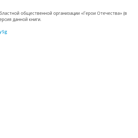
областной общественной организации «Герои Отечества» (в
ерсия данной книги.
TySg