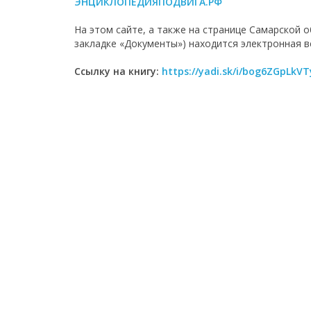
ЭНЦИКЛОПЕДИЯПОДВИГА.РФ
На этом сайте, а также на странице Самарской 
закладке «Документы») находится электронная в
Ссылку на книгу:
https://yadi.sk/i/bog6ZGpLkV