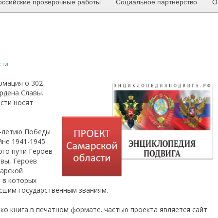
оссийские проверочные работы
Социальное партнерство
О
сти
рмация о 302
рдена Славы.
сти носят
5-летию Победы
йне 1941-1945
ого пути Героев
авы, Героев
марской
е в которых
сшим государственным званиям.
ко книга в печатном формате. частью проекта является сайт