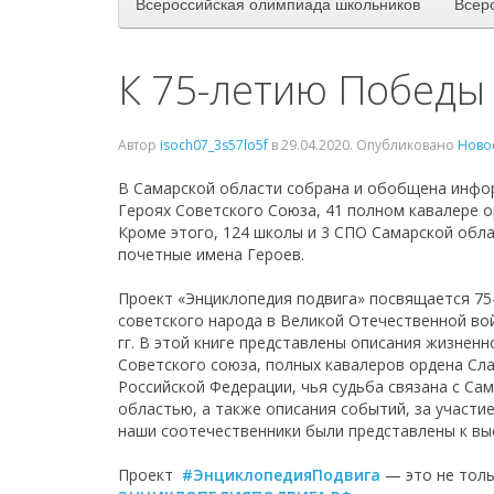
Всероссийская олимпиада школьников
Всер
К 75-летию Победы
Автор
isoch07_3s57lo5f
в
29.04.2020
. Опубликовано
Ново
В Самарской области собрана и обобщена инфо
Героях Советского Союза, 41 полном кавалере о
Кроме этого, 124 школы и 3 СПО Самарской обла
почетные имена Героев.
Проект «Энциклопедия подвига» посвящается 7
советского народа в Великой Отечественной во
гг. В этой книге представлены описания жизненн
Советского союза, полных кавалеров ордена Сл
Российской Федерации, чья судьба связана с Са
областью, а также описания событий, за участи
наши соотечественники были представлены к вы
Проект
#ЭнциклопедияПодвига
— это не толь