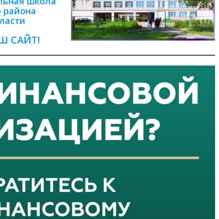
льная школа
о района
ласти
Ш САЙТ!