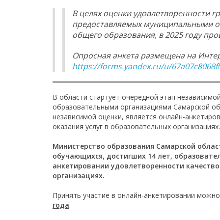
В целях оценки удовлетворенности г
предоставляемых муниципальными о
общего образования, в 2025 году про
Опросная анкета размещена на Интер
https://forms.yandex.ru/u/67a07c8068
В области стартует очередной этап независимо
образовательными организациями Самарской обл
независимой оценки, является онлайн-анкетиро
оказания услуг в образовательных организациях.
Министерство образования Самарской област
обучающихся, достигших 14 лет, образовате
анкетировании удовлетворенности качеством
организациях.
Принять участие в онлайн-анкетировании можн
года
: