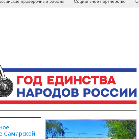
оссийские проверочные работы
Социальное партнерство
О
ное
е Самарской