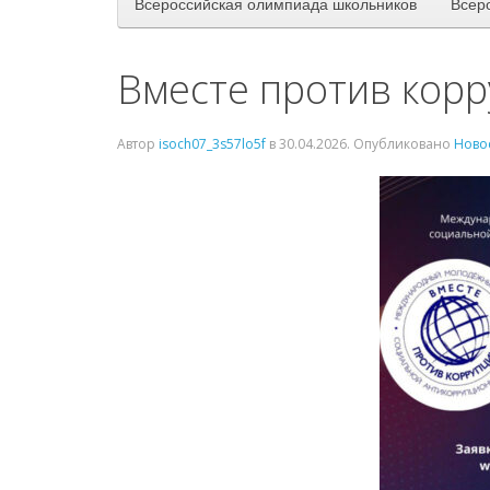
Всероссийская олимпиада школьников
Всер
Вместе против кор
Автор
isoch07_3s57lo5f
в
30.04.2026
. Опубликовано
Ново