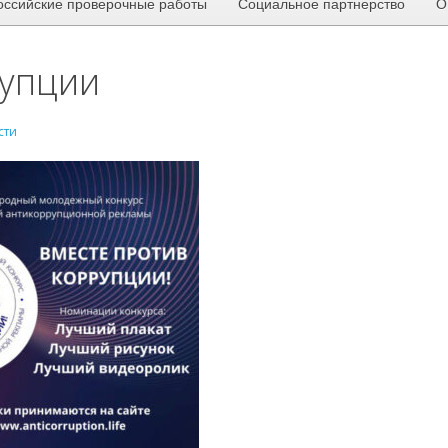
оссийские проверочные работы
Социальное партнерство
О
рупции
сти